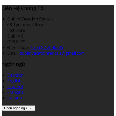
Liên Hệ Chúng Tôi
Dublin Vacation Rentals
68 Tyrconnell Road
Inchicore
Dublin 8
D08 EFP2
Điện Thoại
:
+353 87 2646335
Email:
dublinvacationrentals@gmail.com
Ngôn ngữ
Deutsch
English
Español
Français
Italiano
Chọn ngôn ngữ