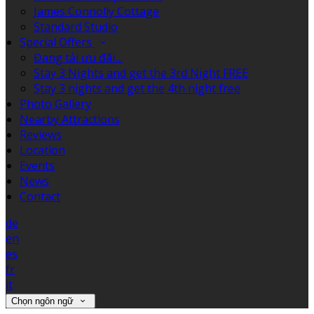
James Connolly Cottage
Standard Studio
Special Offers
Đang tải ưu đãi…
Stay 3 Nights and get the 3rd Night FREE
Stay 3 nights and get the 4th night free
Photo Gallery
Nearby Attractions
Reviews
Location
Events
News
Contact
de
en
es
fr
it
Chọn ngôn ngữ