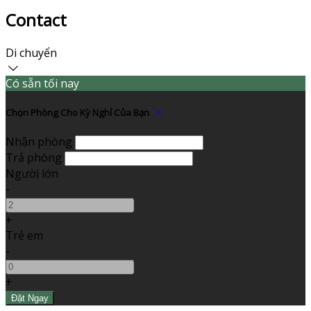
Contact
Di chuyển
Có sẵn tối nay
Chọn Phòng Cho Kỳ Nghỉ Của Bạn
Nhận phòng
Trả phòng
Người lớn
-
+
Trẻ em
-
+