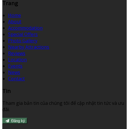
Trang
Home
About
Accommodation
Special Offers
Photo Gallery
Nearby Attractions
Reviews
Location
Events
News
Contact
Tin
Tham gia bản tin của chúng tôi để cập nhật tin tức và ưu
đãi.
Đăng ký